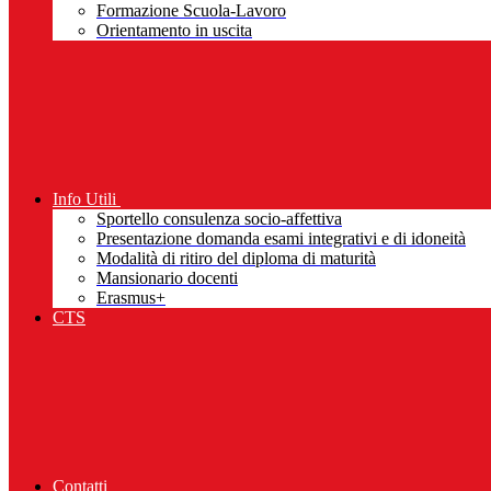
Formazione Scuola-Lavoro
Orientamento in uscita
Info Utili
Sportello consulenza socio-affettiva
Presentazione domanda esami integrativi e di idoneità
Modalità di ritiro del diploma di maturità
Mansionario docenti
Erasmus+
CTS
Contatti