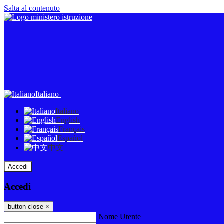
Salta al contenuto
Italiano
Italiano
English
Français
Español
中文
Accedi
Accedi
button close
×
Nome Utente