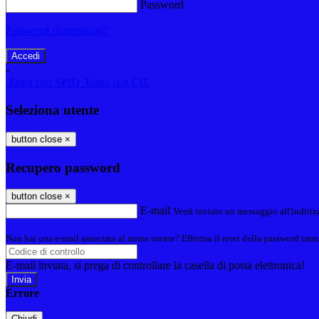
Password
Password dimenticata?
-
Entra con SPID
Entra con CIE
Seleziona utente
button close
×
Recupero password
button close
×
E-mail
Verrà inviato un messaggio all'indirizz
Non hai una e-mail associata al nome utente? Effettua il reset della password tram
E-mail inviata, si prega di controllare la casella di posta elettronica!
Errore
Chiudi