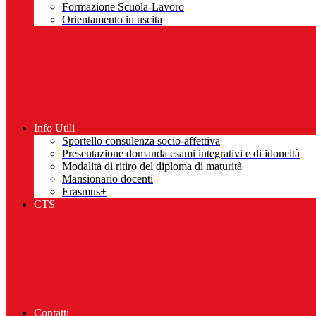
Formazione Scuola-Lavoro
Orientamento in uscita
Info Utili
Sportello consulenza socio-affettiva
Presentazione domanda esami integrativi e di idoneità
Modalità di ritiro del diploma di maturità
Mansionario docenti
Erasmus+
CTS
Contatti