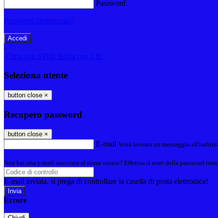
Password
Password dimenticata?
-
Entra con SPID
Entra con CIE
Seleziona utente
button close
×
Recupero password
button close
×
E-mail
Verrà inviato un messaggio all'indirizz
Non hai una e-mail associata al nome utente? Effettua il reset della password tram
E-mail inviata, si prega di controllare la casella di posta elettronica!
Errore
Chiudi