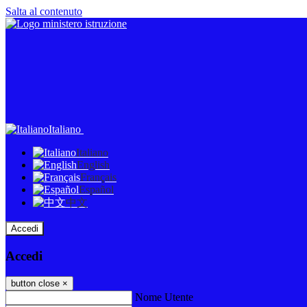
Salta al contenuto
Italiano
Italiano
English
Français
Español
中文
Accedi
Accedi
button close
×
Nome Utente