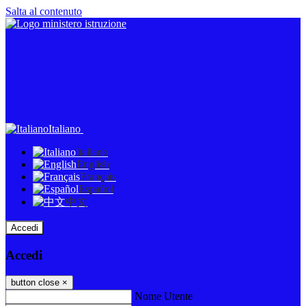
Salta al contenuto
Italiano
Italiano
English
Français
Español
中文
Accedi
Accedi
button close
×
Nome Utente