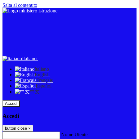
Salta al contenuto
Italiano
Italiano
English
Français
Español
中文
Accedi
Accedi
button close
×
Nome Utente