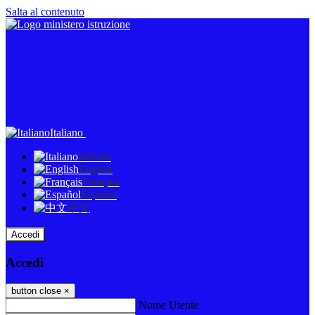
Salta al contenuto
Italiano
Italiano
English
Français
Español
中文
Accedi
Accedi
button close
×
Nome Utente