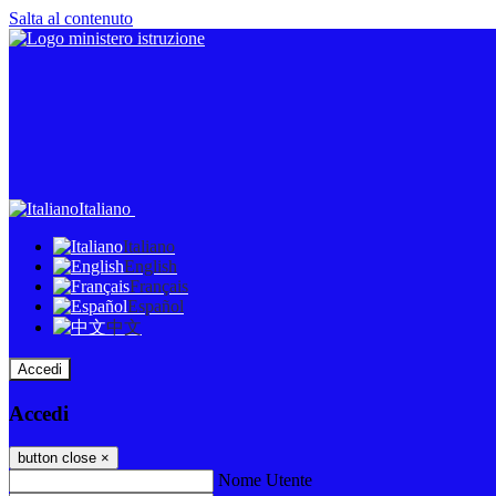
Salta al contenuto
Italiano
Italiano
English
Français
Español
中文
Accedi
Accedi
button close
×
Nome Utente