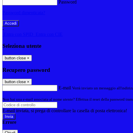
Password
Password dimenticata?
-
Entra con SPID
Entra con CIE
Seleziona utente
button close
×
Recupero password
button close
×
E-mail
Verrà inviato un messaggio all'indirizz
Non hai una e-mail associata al nome utente? Effettua il reset della password tram
E-mail inviata, si prega di controllare la casella di posta elettronica!
Errore
Chiudi