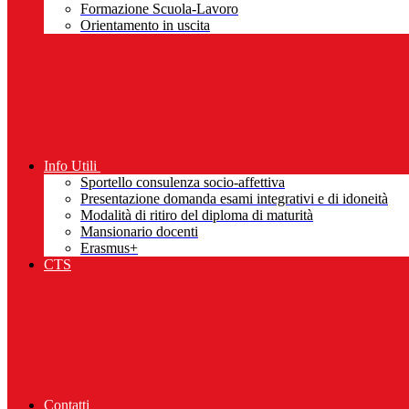
Formazione Scuola-Lavoro
Orientamento in uscita
Info Utili
Sportello consulenza socio-affettiva
Presentazione domanda esami integrativi e di idoneità
Modalità di ritiro del diploma di maturità
Mansionario docenti
Erasmus+
CTS
Contatti