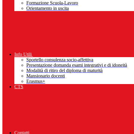
Formazione Scuola-Lavoro
Orientamento in uscita
Info Utili
Sportello consulenza socio-affettiva
Presentazione domanda esami integrativi e di idoneità
Modalità di ritiro del diploma di maturità
Mansionario docenti
Erasmus+
CTS
Contatti