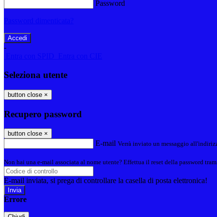
Password
Password dimenticata?
-
Entra con SPID
Entra con CIE
Seleziona utente
button close
×
Recupero password
button close
×
E-mail
Verrà inviato un messaggio all'indirizz
Non hai una e-mail associata al nome utente? Effettua il reset della password tram
E-mail inviata, si prega di controllare la casella di posta elettronica!
Errore
Chiudi