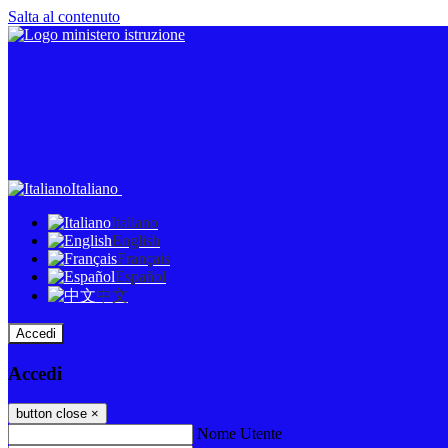
Salta al contenuto
Italiano
Italiano
English
Français
Español
中文
Accedi
Accedi
button close
×
Nome Utente