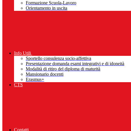
Formazione Scuola-Lavoro
Orientamento in uscita
Info Utili
Sportello consulenza socio-affettiva
Presentazione domanda esami integrativi e di idoneità
Modalità di ritiro del diploma di maturità
Mansionario docenti
Erasmus+
CTS
Contatti