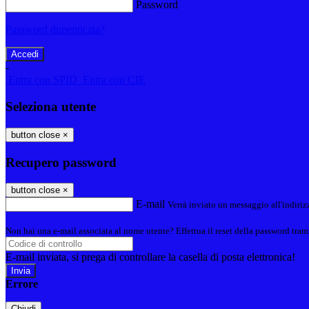
Password
Password dimenticata?
-
Entra con SPID
Entra con CIE
Seleziona utente
button close
×
Recupero password
button close
×
E-mail
Verrà inviato un messaggio all'indirizz
Non hai una e-mail associata al nome utente? Effettua il reset della password tram
E-mail inviata, si prega di controllare la casella di posta elettronica!
Errore
Chiudi