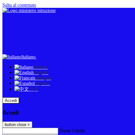
Salta al contenuto
Italiano
Italiano
English
Français
Español
中文
Accedi
Accedi
button close
×
Nome Utente