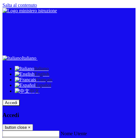
Salta al contenuto
Italiano
Italiano
English
Français
Español
中文
Accedi
Accedi
button close
×
Nome Utente