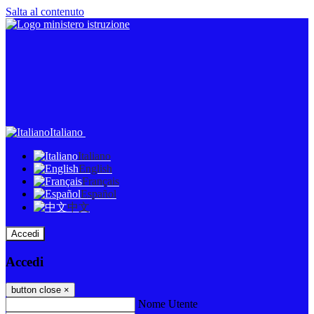
Salta al contenuto
Italiano
Italiano
English
Français
Español
中文
Accedi
Accedi
button close
×
Nome Utente