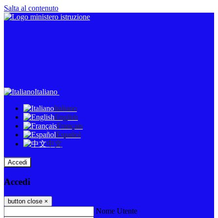
Salta al contenuto
Italiano
Italiano
English
Français
Español
中文
Accedi
Accedi
button close
×
Nome Utente