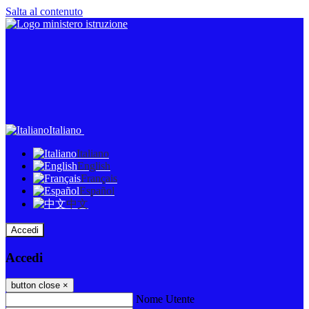
Salta al contenuto
Italiano
Italiano
English
Français
Español
中文
Accedi
Accedi
button close
×
Nome Utente