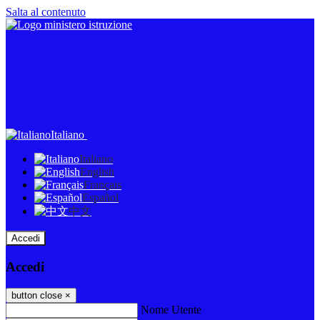
Salta al contenuto
Italiano
Italiano
English
Français
Español
中文
Accedi
Accedi
button close
×
Nome Utente