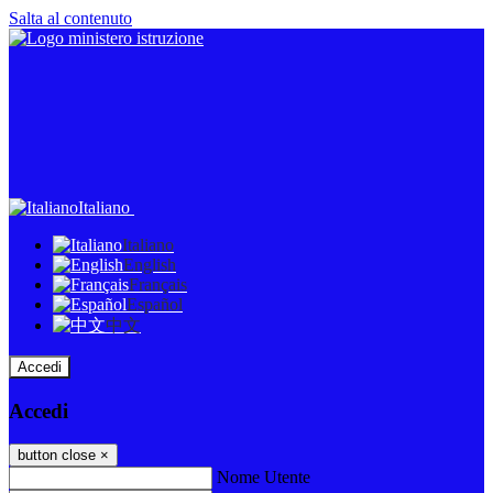
Salta al contenuto
Italiano
Italiano
English
Français
Español
中文
Accedi
Accedi
button close
×
Nome Utente