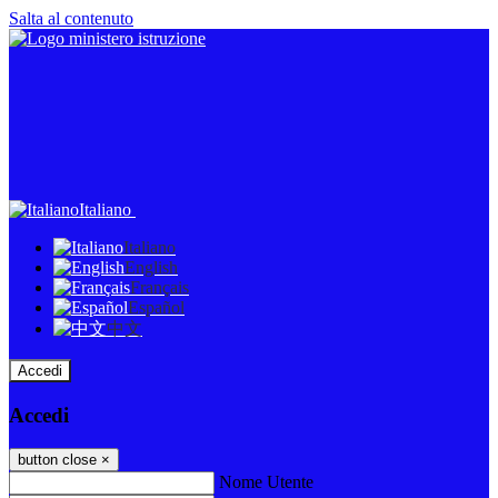
Salta al contenuto
Italiano
Italiano
English
Français
Español
中文
Accedi
Accedi
button close
×
Nome Utente