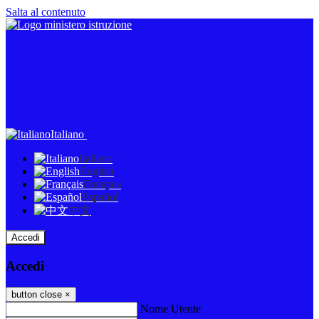
Salta al contenuto
Italiano
Italiano
English
Français
Español
中文
Accedi
Accedi
button close
×
Nome Utente