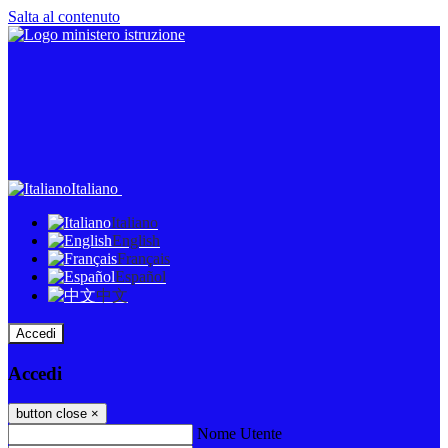
Salta al contenuto
Italiano
Italiano
English
Français
Español
中文
Accedi
Accedi
button close
×
Nome Utente