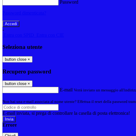
Password
Password dimenticata?
-
Entra con SPID
Entra con CIE
Seleziona utente
button close
×
Recupero password
button close
×
E-mail
Verrà inviato un messaggio all'indirizz
Non hai una e-mail associata al nome utente? Effettua il reset della password tram
E-mail inviata, si prega di controllare la casella di posta elettronica!
Errore
Chiudi