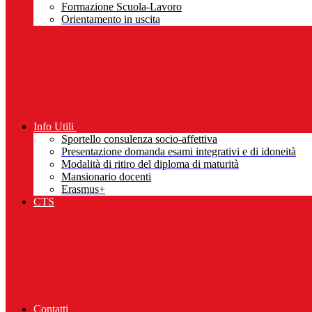
Formazione Scuola-Lavoro
Orientamento in uscita
Info Utili
Sportello consulenza socio-affettiva
Presentazione domanda esami integrativi e di idoneità
Modalità di ritiro del diploma di maturità
Mansionario docenti
Erasmus+
CTS
Contatti