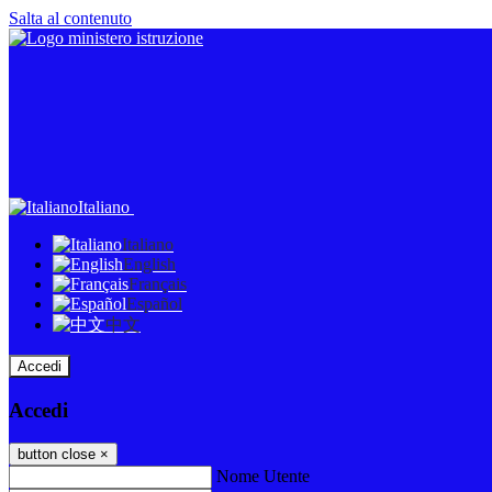
Salta al contenuto
Italiano
Italiano
English
Français
Español
中文
Accedi
Accedi
button close
×
Nome Utente